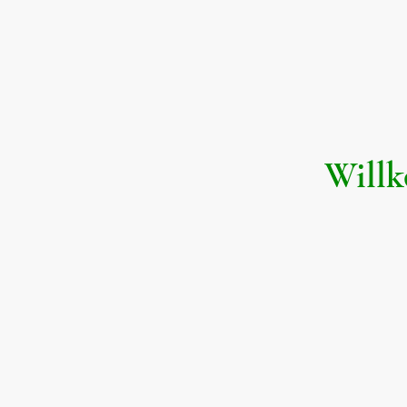
Willk
Entflieh dem A