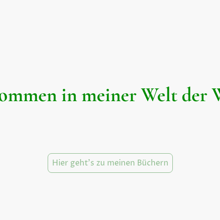
ommen in meiner Welt der 
lltag und begleite mich auf einer spannenden Reise durch die Fantasie
Wort neu entfaltet wird. Lass uns gemeinsam Geschichten entdecken!
Hier geht’s zu meinen Büchern