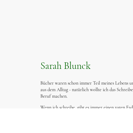
Sarah Blunck
Bücher waren schon immer Teil meines Lebens un
aus dem Alltag - natürlich wollte ich das Schrei
Beruf machen.
Wenn ich schreibe, gibt es immer einen roten Fad
heißt nicht, dass ich ein Plotter bin. Ich weiß (i
die Geschichte beginnt und selten wo - und vor al
endet. Das finde ich dann während des Schreibens 