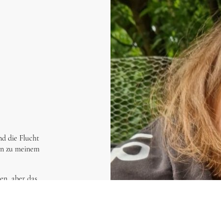
d die Flucht
ben zu meinem
en, aber das
m Groben) wo
lem wie - sie
heraus ;-).